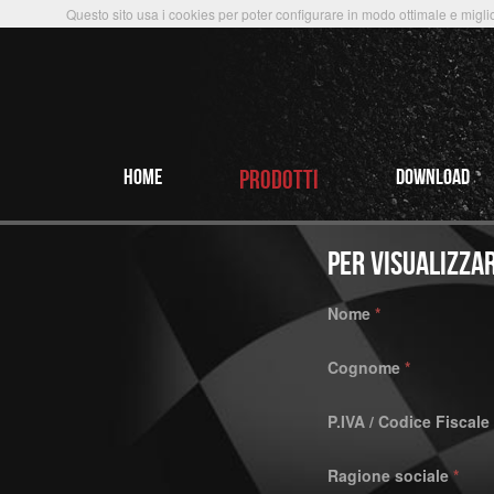
Questo sito usa i cookies per poter configurare in modo ottimale e miglio
HOME
PRODOTTi
Download
Per visualizzar
Nome
*
Cognome
*
P.IVA / Codice Fiscale
Ragione sociale
*