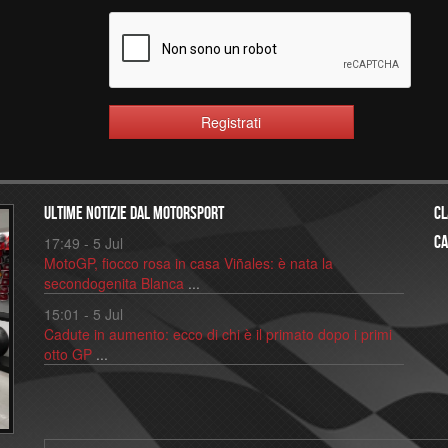
Registrati
ULTIME NOTIZIE dal motorsport
Cl
Ca
17:49 - 5 Jul
MotoGP, fiocco rosa in casa Viñales: è nata la
secondogenita Blanca
...
15:01 - 5 Jul
Cadute in aumento: ecco di chi è il primato dopo i primi
otto GP
...