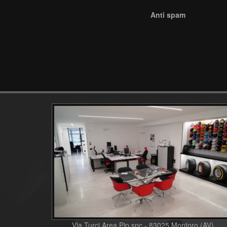
Anti spam
Via Turci Area Pip snc - 83025 Montoro (AV)