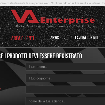
rare costantemente le sue pagine web. Continuando ad utilizzare il sito Internet forni
AREA CLIENTI
NEWS
LAVORA CON NOI
e i prodotti devi essere registrato
*