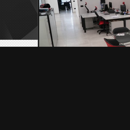
Via Turci Area 
© Copyright 2015
C
Adm
ULTIME NOTIZIE dal motorsport