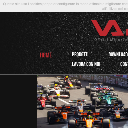
Questo sito usa i cookies per poter configurare in modo ottimale e migliorare cost
all'utilizzo dei c
HOME
PRODOTTi
Download
LAVORA CON NOI
CON