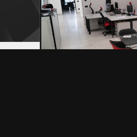
Via Turci Area 
© Copyright 2015
C
Adm
ULTIME NOTIZIE dal motorsport
17:49 - 5 Jul