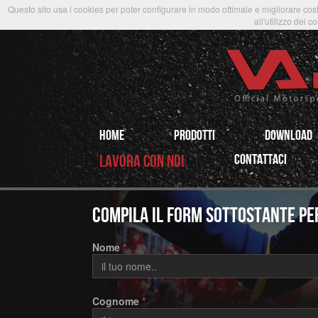
Questo sito usa i cookies per poter configurare in modo ottimale e migliorare cost
all'utilizzo dei c
HOME
PRODOTTi
Download
LAVORA CON NOI
CONTATTACI
compila il form sottostante pe
Nome
*
Cognome
*