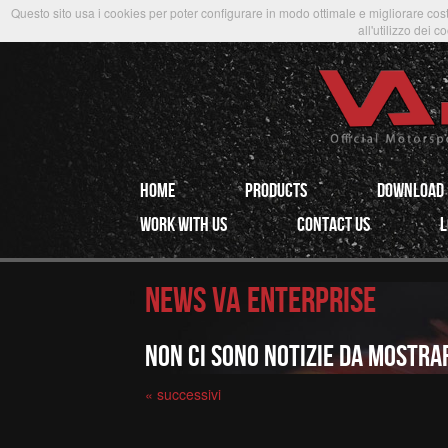
Questo sito usa i cookies per poter configurare in modo ottimale e migliorare cost
all'utilizzo dei c
HOME
PRODUCTS
Download
WORK WITH US
CONTACT US
l
news va enterprise
Non ci sono notizie da mostra
« successivi