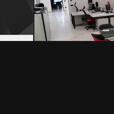
Via Turci Area 
© Copyright 2015
C
Adm
Latest news of motorsport
14:51 - 7 Aug